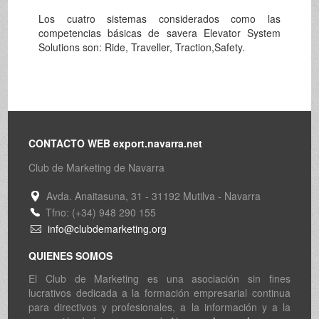
Los cuatro sistemas considerados como las
competencias básicas de savera Elevator System
Solutions son: Ride, Traveller, Traction,Safety.
CONTACTO WEB export.navarra.net
Club de Marketing de Navarra
Avda. Anaitasuna, 31 - 31192 Mutilva - Navarra
Tfno: (+34) 948 290 155
info@clubdemarketing.org
QUIENES SOMOS
El Club de Marketing es una asociación sin fines
lucrativos dedicada a la formación empresarial continua
para directivos y profesionales, a la información y a la