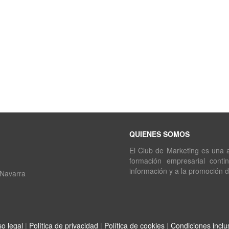
QUIENES SOMOS
El Club de Marketing es una as
formación empresarial conti
información y a la promoción 
 Navarra
so legal
|
Política de privacidad
|
Política de cookies
|
Condiciones inclu