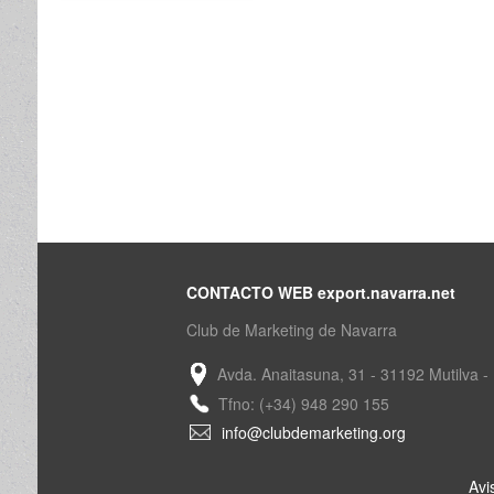
CONTACTO WEB export.navarra.net
Club de Marketing de Navarra
Avda. Anaitasuna, 31 - 31192 Mutilva -
Tfno: (+34) 948 290 155
info@clubdemarketing.org
Avi