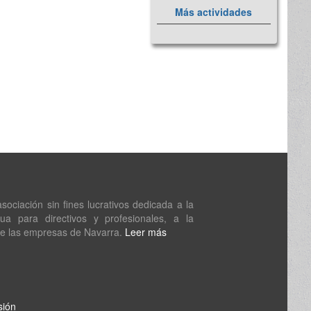
Más actividades
ociación sin fines lucrativos dedicada a la
nua para directivos y profesionales, a la
de las empresas de Navarra.
Leer más
sión