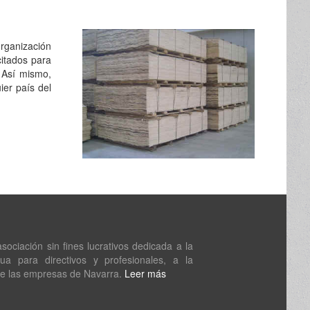
rganización
citados para
… Así mismo,
ier país del
ociación sin fines lucrativos dedicada a la
nua para directivos y profesionales, a la
de las empresas de Navarra.
Leer más