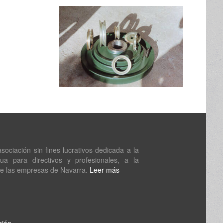
ociación sin fines lucrativos dedicada a la
nua para directivos y profesionales, a la
de las empresas de Navarra.
Leer más
sión