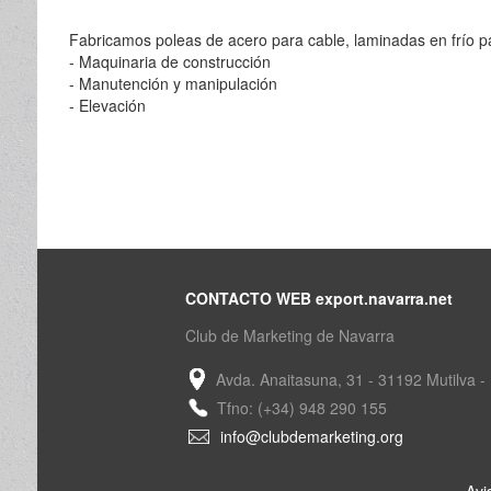
Fabricamos poleas de acero para cable, laminadas en frío pa
- Maquinaria de construcción
- Manutención y manipulación
- Elevación
CONTACTO WEB export.navarra.net
Club de Marketing de Navarra
Avda. Anaitasuna, 31 - 31192 Mutilva -
Tfno: (+34) 948 290 155
info@clubdemarketing.org
Avi