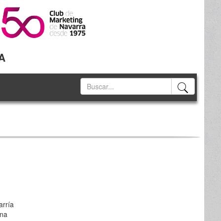
A
arría
ina