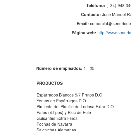
Teléfono:
(+34) 948 34
Contacto:
José Manuel R
Email:
comercial
senoriode
Página web:
http://www.senori
Número de empleados:
1 - 25
PRODUCTOS
Espárragos Blancos 5/7 Frutos D.O.
Yemas de Espárragos D.O.
Pimiento del Piquillo de Lodosa Extra D.O.
Patés (4 tipos) y Bloc de Foie
Guisantes Extra Finos
Pochas de Navarra
Salchichas Alemanas