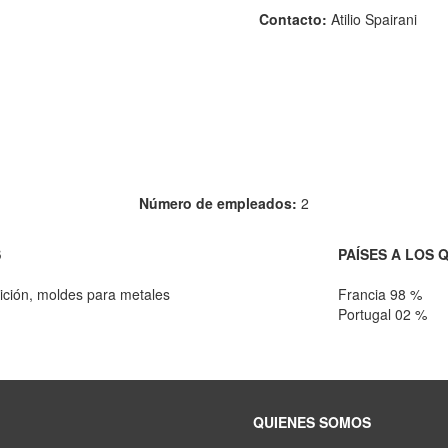
Contacto:
Atilio Spairani
Número de empleados:
2
S
PAÍSES A LOS 
ición, moldes para metales
Francia 98 %
Portugal 02 %
QUIENES SOMOS