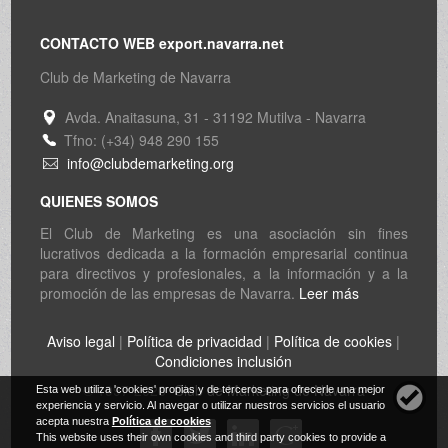
CONTACTO WEB export.navarra.net
Club de Marketing de Navarra
Avda. Anaitasuna, 31 - 31192 Mutilva - Navarra
Tfno: (+34) 948 290 155
info@clubdemarketing.org
QUIENES SOMOS
El Club de Marketing es una asociación sin fines
lucrativos dedicada a la formación empresarial continua
para directivos y profesionales, a la información y a la
promoción de las empresas de Navarra.
Leer más
Aviso legal
|
Política de privacidad
|
Política de cookies
|
Condiciones inclusión
© 1997-2026
Club de Marketing de Navarra
Esta web utiliza 'cookies' propias y de terceros para ofrecerle una mejor
experiencia y servicio. Al navegar o utilizar nuestros servicios el usuario
acepta nuestra
Política de cookies
This website uses their own cookies and third party cookies to provide a