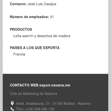
Contacto:
José Luis Casajús
Número de empleados:
31
PRODUCTOS
Leña aserrín y desechos de madera
PAÍSES A LOS QUE EXPORTA
Francia
CONTACTO WEB export.navarra.net
Club de Marketing de Navarra
Avda. Anaitasuna, 31 - 31192 Mutilva - Navarra
Tfno: (+34) 948 290 155