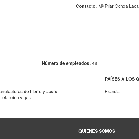
Contacto:
Mª Pilar Ochoa Laca
Número de empleados:
48
S
PAÍSES A LOS 
nufacturas de hierro y acero.
Francia
alefacción y gas
QUIENES SOMOS