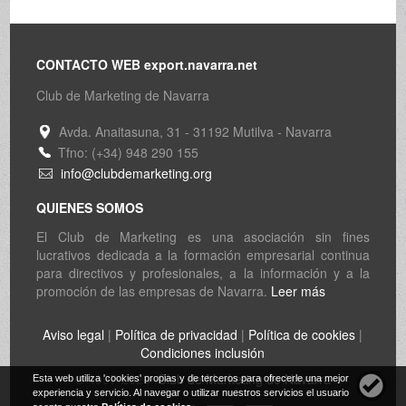
CONTACTO WEB export.navarra.net
Club de Marketing de Navarra
Avda. Anaitasuna, 31 - 31192 Mutilva - Navarra
Tfno: (+34) 948 290 155
info@clubdemarketing.org
QUIENES SOMOS
El Club de Marketing es una asociación sin fines
lucrativos dedicada a la formación empresarial continua
para directivos y profesionales, a la información y a la
promoción de las empresas de Navarra.
Leer más
Aviso legal
|
Política de privacidad
|
Política de cookies
|
Condiciones inclusión
© 1997-2026
Club de Marketing de Navarra
Esta web utiliza 'cookies' propias y de terceros para ofrecerle una mejor
experiencia y servicio. Al navegar o utilizar nuestros servicios el usuario