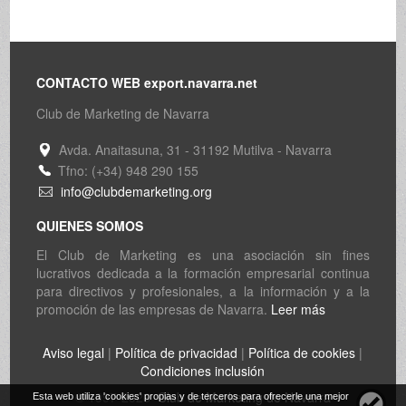
CONTACTO WEB export.navarra.net
Club de Marketing de Navarra
Avda. Anaitasuna, 31 - 31192 Mutilva - Navarra
Tfno: (+34) 948 290 155
info@clubdemarketing.org
QUIENES SOMOS
El Club de Marketing es una asociación sin fines
lucrativos dedicada a la formación empresarial continua
para directivos y profesionales, a la información y a la
promoción de las empresas de Navarra.
Leer más
Aviso legal
|
Política de privacidad
|
Política de cookies
|
Condiciones inclusión
© 1997-2026
Club de Marketing de Navarra
Esta web utiliza 'cookies' propias y de terceros para ofrecerle una mejor