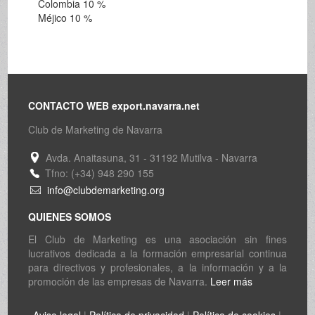
Colombia 10 %
Méjico 10 %
CONTACTO WEB export.navarra.net
Club de Marketing de Navarra
Avda. Anaitasuna, 31 - 31192 Mutilva - Navarra
Tfno: (+34) 948 290 155
info@clubdemarketing.org
QUIENES SOMOS
El Club de Marketing es una asociación sin fines
lucrativos dedicada a la formación empresarial continua
para directivos y profesionales, a la información y a la
promoción de las empresas de Navarra.
Leer más
Aviso legal
|
Política de privacidad
|
Política de cookies
|