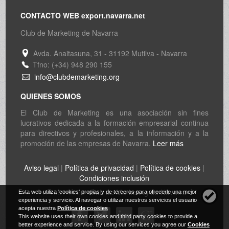
CONTACTO WEB export.navarra.net
Club de Marketing de Navarra
Avda. Anaitasuna, 31 - 31192 Mutilva - Navarra
Tfno: (+34) 948 290 155
info@clubdemarketing.org
QUIENES SOMOS
El Club de Marketing es una asociación sin fines
lucrativos dedicada a la formación empresarial continua
para directivos y profesionales, a la información y a la
promoción de las empresas de Navarra.
Leer más
Aviso legal
|
Política de privacidad
|
Política de cookies
|
Condiciones inclusión
© 1997-2026
Club de Marketing de Navarra
Esta web utiliza 'cookies' propias y de terceros para ofrecerle una mejor
experiencia y servicio. Al navegar o utilizar nuestros servicios el usuario
acepta nuestra
Política de cookies
This website uses their own cookies and third party cookies to provide a
better experience and service. By using our services you agree our
Cookies