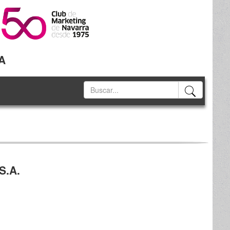
A
S.A.