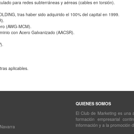
ticulado para redes subterráneas y aéreas (cables en torsión).
DING, tras haber sido adquirido el 100% del capital en 1999.
).
cero (AWG-MCM).
uminio con Acero Galvanizado (AACSR).
).
ras aplicables.
QUIENES SOMOS
El Club de Marketing es una as
formación empresarial conti
información y a la promoción 
 Navarra