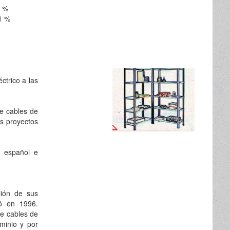
1 %
1 %
ctrico a las
de cables de
s proyectos
o español e
ción de sus
dó en 1996.
de cables de
minio y por