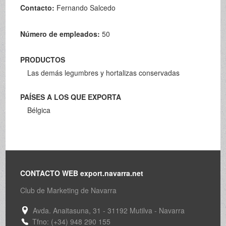
Contacto:
Fernando Salcedo
Número de empleados:
50
PRODUCTOS
Las demás legumbres y hortalizas conservadas
PAÍSES A LOS QUE EXPORTA
Bélgica
CONTACTO WEB export.navarra.net
Club de Marketing de Navarra
Avda. Anaitasuna, 31 - 31192 Mutilva - Navarra
Tfno: (+34) 948 290 155