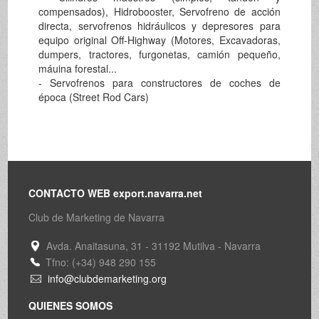
compensados), Hidrobooster, Servofreno de acción
directa, servofrenos hidráulicos y depresores para
equipo original Off-Highway (Motores, Excavadoras,
dumpers, tractores, furgonetas, camión pequeño,
máuina forestal...
- Servofrenos para constructores de coches de
época (Street Rod Cars)
CONTACTO WEB export.navarra.net
Club de Marketing de Navarra
Avda. Anaitasuna, 31 - 31192 Mutilva - Navarra
Tfno: (+34) 948 290 155
info@clubdemarketing.org
QUIENES SOMOS