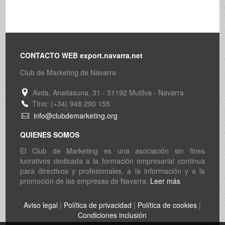
CONTACTO WEB export.navarra.net
Club de Marketing de Navarra
Avda. Anaitasuna, 31 - 31192 Mutilva - Navarra
Tfno: (+34) 948 290 155
info@clubdemarketing.org
QUIENES SOMOS
El Club de Marketing es una asociación sin fines
lucrativos dedicada a la formación empresarial continua
para directivos y profesionales, a la información y a la
promoción de las empresas de Navarra.
Leer más
Aviso legal
|
Política de privacidad
|
Política de cookies
|
Condiciones inclusión