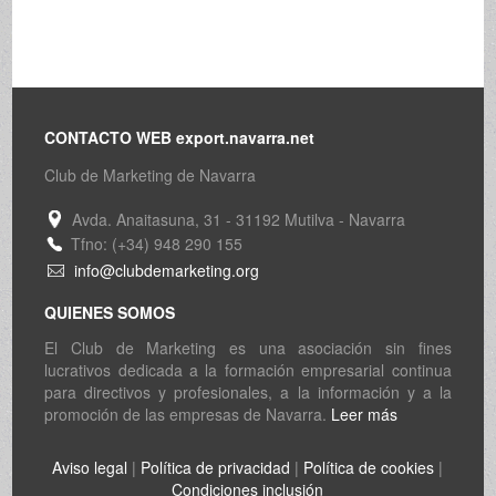
CONTACTO WEB export.navarra.net
Club de Marketing de Navarra
Avda. Anaitasuna, 31 - 31192 Mutilva - Navarra
Tfno: (+34) 948 290 155
info@clubdemarketing.org
QUIENES SOMOS
El Club de Marketing es una asociación sin fines
lucrativos dedicada a la formación empresarial continua
para directivos y profesionales, a la información y a la
promoción de las empresas de Navarra.
Leer más
Aviso legal
|
Política de privacidad
|
Política de cookies
|
Condiciones inclusión