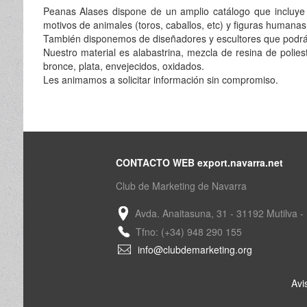
Peanas Alases dispone de un amplio catálogo que incluye 
motivos de animales (toros, caballos, etc) y figuras humana
También disponemos de diseñadores y escultores que podrán 
Nuestro material es alabastrina, mezcla de resina de polies
bronce, plata, envejecidos, oxidados.
Les animamos a solicitar información sin compromiso.
CONTACTO WEB export.navarra.net
Club de Marketing de Navarra
Avda. Anaitasuna, 31 - 31192 Mutilva -
Tfno: (+34) 948 290 155
info@clubdemarketing.org
Avi