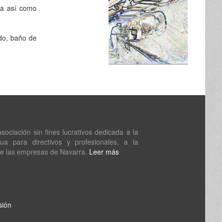
ra así como
ado, baño de
ociación sin fines lucrativos dedicada a la
nua para directivos y profesionales, a la
de las empresas de Navarra.
Leer más
sión