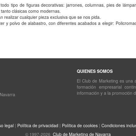
todo tipo de figuras decorativas: jarrones, columnas, pies de lámpa
s tanto clásicas como modernas.
realizar cualquier pieza exclusiva que se nos pida.
ter y polvo de alabastro, con diferentes acabados a elegir: Policrom
QUIENES SOMOS
El Club de Marketing es una as
formación empresarial conti
información y a la promoción 
 Navarra
so legal
|
Política de privacidad
|
Política de cookies
|
Condiciones inclu
© 1997-2026
Club de Marketing de Navarra