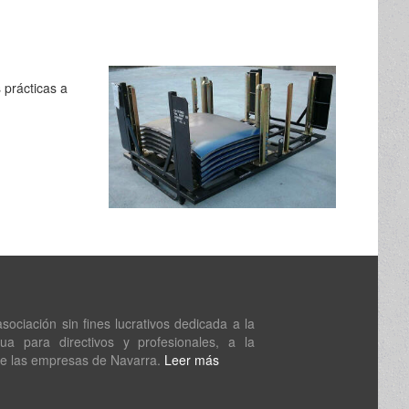
 prácticas a
ociación sin fines lucrativos dedicada a la
nua para directivos y profesionales, a la
de las empresas de Navarra.
Leer más