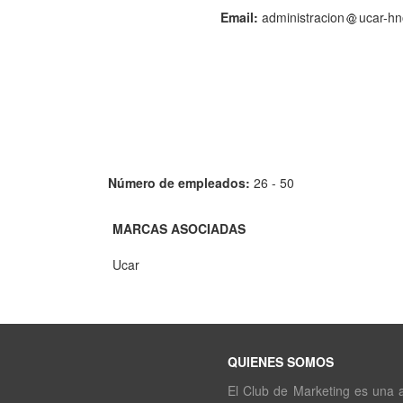
Email:
administracion
ucar-h
Número de empleados:
26 - 50
MARCAS ASOCIADAS
Ucar
QUIENES SOMOS
El Club de Marketing es una as