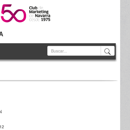
A
N
312