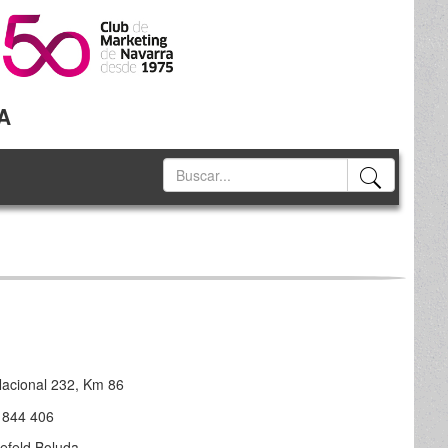
A
Nacional 232, Km 86
 844 406
efeld Boluda