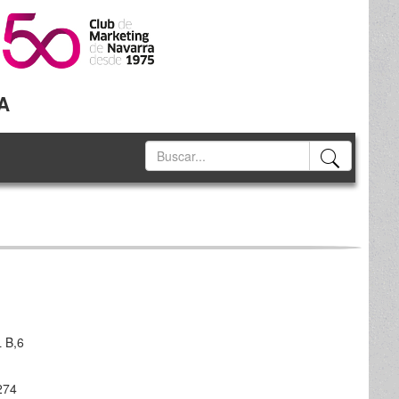
A
L B,6
274