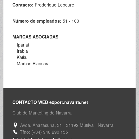
Contacto:
Frederique Lebeure
Número de empleados:
51 - 100
MARCAS ASOCIADAS
Iparlat
Irabia
Kaiku
Marcas Blancas
CONTACTO WEB export.navarra.net
Club de Marketing de Navarra
Avda. Anaitasuna, 31 - 31192 Mutilva - Navarra
Tfno: (+34) 948 290 155