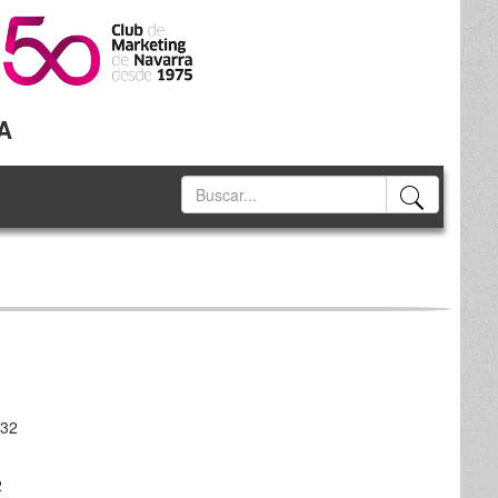
A
 32
2