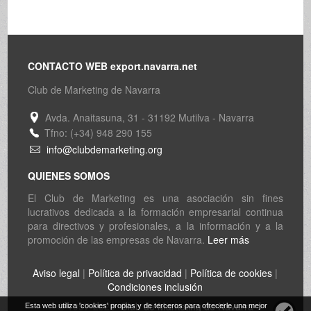
CONTACTO WEB export.navarra.net
Club de Marketing de Navarra
Avda. Anaitasuna, 31 - 31192 Mutilva - Navarra
Tfno: (+34) 948 290 155
info@clubdemarketing.org
QUIENES SOMOS
El Club de Marketing es una asociación sin fines
lucrativos dedicada a la formación empresarial continua
para directivos y profesionales, a la información y a la
promoción de las empresas de Navarra.
Leer más
Aviso legal
|
Política de privacidad
|
Política de cookies
|
Condiciones inclusión
© 1997-2026
Club de Marketing de Navarra
Esta web utiliza 'cookies' propias y de terceros para ofrecerle una mejor